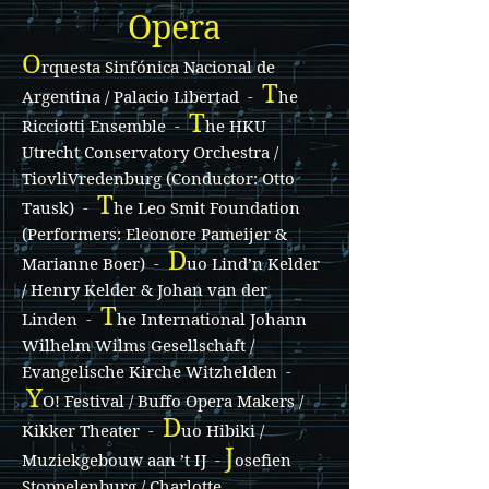
Opera
O
rquesta Sinfónica Nacional de
T
Argentina / Palacio Libertad -
he
T
Ricciotti Ensemble -
he HKU
Utrecht Conservatory Orchestra /
TiovliVredenburg (Conductor: Otto
T
Tausk) -
he Leo Smit Foundation
(Performers: Eleonore Pameijer &
D
Marianne Boer) -
uo Lind’n Kelder
/ Henry Kelder & Johan van der
T
Linden -
he International Johann
Wilhelm Wilms Gesellschaft /
Evangelische Kirche Witzhelden -
Y
O! Festival / Buffo Opera Makers /
D
Kikker Theater -
uo Hibiki /
J
Muziekgebouw aan ’t IJ -
osefien
Stoppelenburg / Charlotte